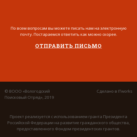
По всем вопросам вы можете писать нам на электронную
почту. Постараемся ответить как можно скорее.
ОТПРАВИТЬ ПИСЬМО
© ВООО «Вологодский
Сделано в
ITworks
Поисковый Отряд», 2019
Проект реализуется с использованием гранта Президента
Российской Федерации на развитие гражданского общества,
предоставленного Фондом президентских грантов.