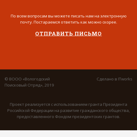
По всем вопросам вы можете писать нам на электронную
почту. Постараемся ответить как можно скорее.
ОТПРАВИТЬ ПИСЬМО
© ВООО «Вологодский
Сделано в
ITworks
Поисковый Отряд», 2019
Проект реализуется с использованием гранта Президента
Российской Федерации на развитие гражданского общества,
предоставленного Фондом президентских грантов.