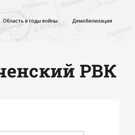
Область в годы войны
Демобилизация
ченский РВК