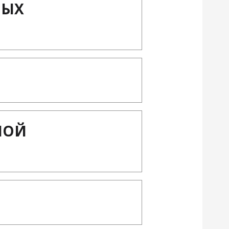
НЫХ
НОЙ
Т