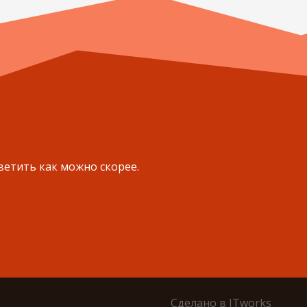
ветить как можно скорее.
Сделано в
ITworks